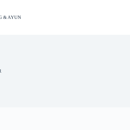
NG & AYUN
R