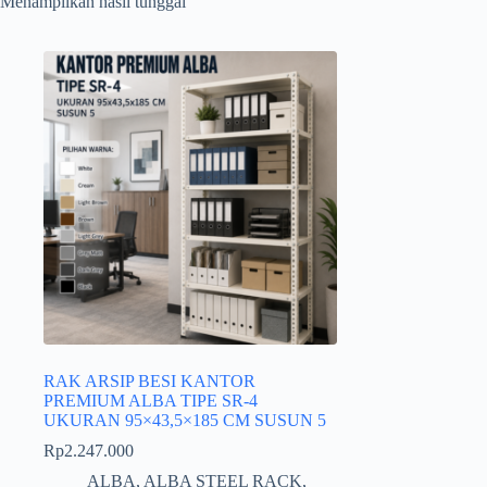
Menampilkan hasil tunggal
RAK ARSIP BESI KANTOR
PREMIUM ALBA TIPE SR-4
UKURAN 95×43,5×185 CM SUSUN 5
Rp
2.247.000
ALBA
,
ALBA STEEL RACK
,