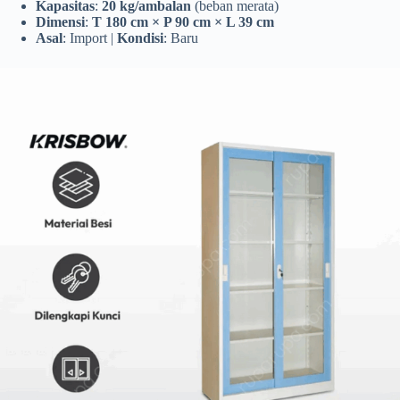
Kapasitas
:
20 kg/ambalan
(beban merata)
Dimensi
:
T 180 cm × P 90 cm × L 39 cm
Asal
: Import |
Kondisi
: Baru