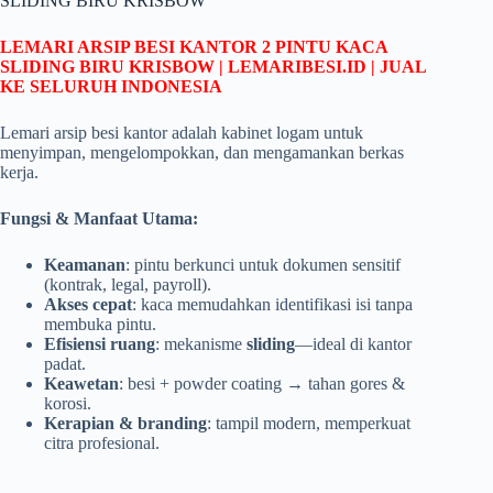
SLIDING BIRU KRISBOW
LEMARI ARSIP BESI KANTOR 2 PINTU KACA
SLIDING BIRU KRISBOW | LEMARIBESI.ID | JUAL
KE SELURUH INDONESIA
Lemari arsip besi kantor adalah kabinet logam untuk
menyimpan, mengelompokkan, dan mengamankan berkas
kerja.
Fungsi & Manfaat Utama:
Keamanan
: pintu berkunci untuk dokumen sensitif
(kontrak, legal, payroll).
Akses cepat
: kaca memudahkan identifikasi isi tanpa
membuka pintu.
Efisiensi ruang
: mekanisme
sliding
—ideal di kantor
padat.
Keawetan
: besi + powder coating → tahan gores &
korosi.
Kerapian & branding
: tampil modern, memperkuat
citra profesional.