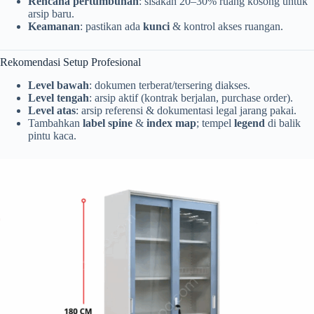
Rencana pertumbuhan
: sisakan 20–30% ruang kosong untuk
arsip baru.
Keamanan
: pastikan ada
kunci
& kontrol akses ruangan.
Rekomendasi Setup Profesional
Level bawah
: dokumen terberat/tersering diakses.
Level tengah
: arsip aktif (kontrak berjalan, purchase order).
Level atas
: arsip referensi & dokumentasi legal jarang pakai.
Tambahkan
label spine
&
index map
; tempel
legend
di balik
pintu kaca.