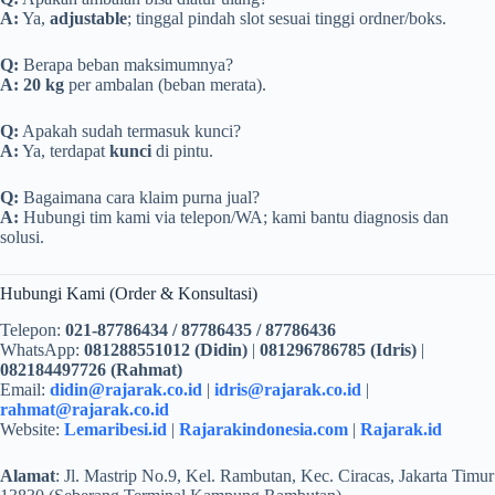
A:
Ya,
adjustable
; tinggal pindah slot sesuai tinggi ordner/boks.
Q:
Berapa beban maksimumnya?
A:
20 kg
per ambalan (beban merata).
Q:
Apakah sudah termasuk kunci?
A:
Ya, terdapat
kunci
di pintu.
Q:
Bagaimana cara klaim purna jual?
A:
Hubungi tim kami via telepon/WA; kami bantu diagnosis dan
solusi.
Hubungi Kami (Order & Konsultasi)
Telepon:
021-87786434 / 87786435 / 87786436
WhatsApp:
081288551012 (Didin)
|
081296786785 (Idris)
|
082184497726 (Rahmat)
Email:
didin@rajarak.co.id
|
idris@rajarak.co.id
|
rahmat@rajarak.co.id
Website:
Lemaribesi.id
|
Rajarakindonesia.com
|
Rajarak.id
Alamat
: Jl. Mastrip No.9, Kel. Rambutan, Kec. Ciracas, Jakarta Timur