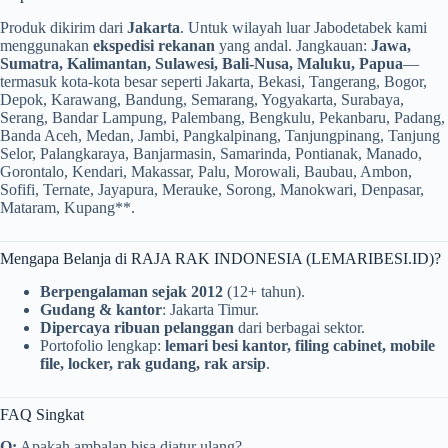
Produk dikirim dari
Jakarta
. Untuk wilayah luar Jabodetabek kami
menggunakan
ekspedisi rekanan
yang andal. Jangkauan:
Jawa,
Sumatra, Kalimantan, Sulawesi, Bali-Nusa, Maluku, Papua
—
termasuk kota-kota besar seperti Jakarta, Bekasi, Tangerang, Bogor,
Depok, Karawang, Bandung, Semarang, Yogyakarta, Surabaya,
Serang, Bandar Lampung, Palembang, Bengkulu, Pekanbaru, Padang,
Banda Aceh, Medan, Jambi, Pangkalpinang, Tanjungpinang, Tanjung
Selor, Palangkaraya, Banjarmasin, Samarinda, Pontianak, Manado,
Gorontalo, Kendari, Makassar, Palu, Morowali, Baubau, Ambon,
Sofifi, Ternate, Jayapura, Merauke, Sorong, Manokwari, Denpasar,
Mataram, Kupang**.
Mengapa Belanja di RAJA RAK INDONESIA (LEMARIBESI.ID)?
Berpengalaman sejak 2012
(12+ tahun).
Gudang & kantor
: Jakarta Timur.
Dipercaya ribuan pelanggan
dari berbagai sektor.
Portofolio lengkap:
lemari besi kantor, filing cabinet, mobile
file, locker, rak gudang, rak arsip
.
FAQ Singkat
Q:
Apakah ambalan bisa diatur ulang?